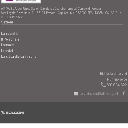
ATTIVA S.p.A. con Unico Socio - Direzione e Coordinamento del Comune di Pescara
Sede Legale: P.zza Italia, 1 – 65121 Pescara - Cap. Soc. € 4.252.000, REA 113188 - CC.I.AA. P.I. e
C.F 01588170686
Sezioni
La società
Il Personale
I numeri
I servizi
La città divisa in zone
Richiesta di servizi
Numero verde
800 624 622
servizioclienti@attiva-spa.it