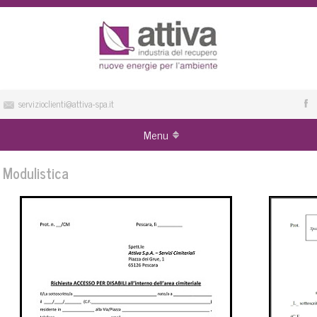
servizioclienti@attiva-spa.it
Menu
Modulistica