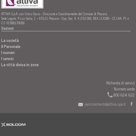
ATTIVA S.p.A. con Unico Socio - Direzione e Coordinamento del Comune di Pescara
Sede Legale: P.zza Italia, 1 – 65121 Pescara - Cap. Soc. € 4.252.000, REA 113188 - CC.I.AA. P.I. e
C.F 01588170686
Sezioni
La società
Il Personale
I numeri
I servizi
La città divisa in zone
Richiesta di servizi
Numero verde
800 624 622
servizioclienti@attiva-spa.it