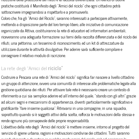
pratiche costituirà il Manifesto degli “Amici del riciclo” che ogni cittadino potrà
sottoscrivere impegnandosi a rispettarlo e a promuoverlo.
Coloro che, fra gli “Amici del Riciclo”, saranno interessati a partecipare attivamente,
mettendo a disposizione parte del loro tempo libero, alle iniziative di comunicazione
organizzate da Attiva, costituiranno la rete di educatori ed informatori ambientali,
riceveranno una adeguata formazione sui temi della raccolta differenziata e del riciclo dei
rifiuti, una pettorina, un tesserino di riconoscimento, ed un kit di attrezzature da
utilizzare durante le attività divulgative. Per aderire sarà sufficiente compilare e
consegnare il relativo modulo di iscrizione.
La rete degli “Amici del
riciclo”
Costruire a Pescara una rete di “Amici del riciclo” significa far nascere a livello cittadino
un gruppo di attenzione, ovvero una comunità di interesse alle problematiche legate alla
gestione quotidiana dei rifiuti. Per attivare tale rete è necessario creare un contesto di
riferimento a cui sia semplice aderire ed all’interno del quale, “stando con gli altri” grazie
ad alcuni segni e meccanismi di appartenenza, diventi particolarmente significativo e
gratificante “fare insieme qualcosa”. Ritrovarsi in una compagine, in una squadra,
soprattutto quando si è soggetti attivi della scelta, rafforza le motivazioni della stessa e
rende ognuno più consapevole delle proprie responsabilità.
L’obiettivo della rete degli “Amici del riciclo” è mettere insieme, intorno al progetto del
servizio di igiene urbana, ragioni e motivazioni condivise dei cittadini. Tutti saranno