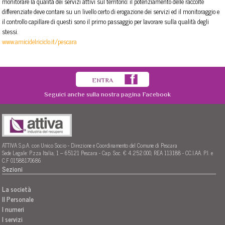
monitorare la qualità dei servizi attivi sul territorio: il potenziamento delle raccolte
differenziate deve contare su un livello certo di erogazione dei servizi ed il monitoraggio e
il controllo capillare di questi sono il primo passaggio per lavorare sulla qualità degli
stessi.
www.amicidelriciclo.it/pescara
ENTRA
Seguici anche sulla nostra pagina Facebook
ATTIVA S.p.A. con Unico Socio - Direzione e Coordinamento del Comune di Pescara
Sede Legale: P.zza Italia, 1 – 65121 Pescara - Cap. Soc. € 4.252.000, REA 113188 - CC.I.AA. P.I. e
C.F 01588170686
Sezioni
La società
Il Personale
I numeri
I servizi