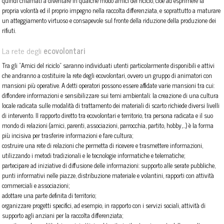
quindi chiamati a diventare in qualche modo amici del riciclo, cioè ad esprimere la
propria volontà ed il proprio impegno nella raccolta differenziata, e soprattutto a maturare
un atteggiamento virtuoso e consapevole sul fronte della riduzione della produzione dei
rifiuti.
La rete degli
ecovolontari
Tra gli “Amici del riciclo” saranno individuati utenti particolarmente disponibili e attivi
che andranno a costituire la rete degli ecovolontari, ovvero un gruppo di animatori con
mansioni più operative. A detti operatori possono essere affidate varie mansioni tra cui:
diffondere informazioni e sensibilizzare sui temi ambientali: la creazione di una cultura
locale radicata sulle modalità di trattamento dei materiali di scarto richiede diversi livelli
di intervento. Il rapporto diretto tra ecovolontari e territorio, tra persona radicata e il suo
mondo di relazioni (amici, parenti, associazioni, parrocchia, partito, hob­by,…) è la forma
più incisiva per trasferire informazioni e fare cultura;
costruire una rete di relazioni che permetta di ricevere e trasmettere informazioni,
utilizzando i metodi tradizionali e le tecnologie informatiche e telematiche;
partecipare ad iniziative di diffusione delle informazioni: supporto alle serate pubbliche,
punti informativi nelle piazze, distribuzione materiale e volantini, rapporti con attività
commerciali e associazioni;
adottare una parte definita di territorio;
organizzare progetti specifici, ad esempio, in rapporto con i servizi sociali, attività di
supporto agli anziani per la raccolta differenziata;