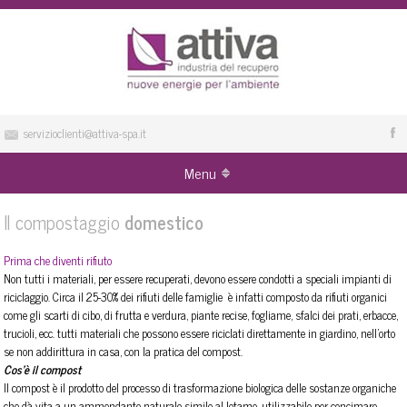
servizioclienti@attiva-spa.it
Menu
Il compostaggio
domestico
Prima che diventi rifiuto
Non tutti i materiali, per essere recuperati, devono essere condotti a speciali impianti di
riciclaggio. Circa il 25-30% dei rifiuti delle famiglie è infatti composto da rifiuti organici
come gli scarti di cibo, di frutta e verdura, piante recise, fogliame, sfalci dei prati, erbacce,
trucioli, ecc. tutti materiali che possono essere riciclati direttamente in giardino, nell'orto
se non addirittura in casa, con la pratica del compost.
Cos'è il compost
Il compost è il prodotto del processo di trasformazione biologica delle sostanze organiche
che dà vita a un ammendante naturale simile al letame, utilizzabile per concimare