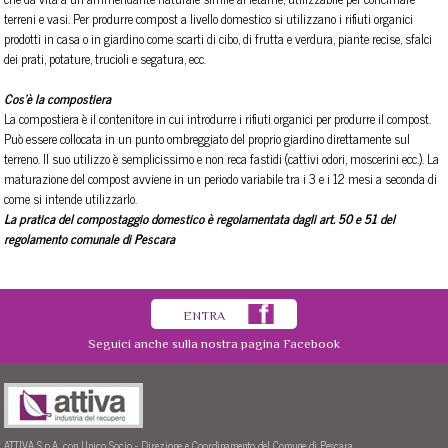
terreni e vasi. Per produrre compost a livello domestico si utilizzano i rifiuti organici
prodotti in casa o in giardino come scarti di cibo, di frutta e verdura, piante recise, sfalci
dei prati, potature, trucioli e segatura, ecc.
Cos'è la compostiera
La compostiera è il contenitore in cui introdurre i rifiuti organici per produrre il compost.
Può essere collocata in un punto ombreggiato del proprio giardino direttamente sul
terreno. Il suo utilizzo è semplicissimo e non reca fastidi (cattivi odori, moscerini ecc.). La
maturazione del compost avviene in un periodo variabile tra i 3 e i 12 mesi a seconda di
come si intende utilizzarlo.
La pratica del compostaggio domestico è regolamentata dagli art. 50 e 51 del
regolamento comunale di Pescara
ENTRA
Seguici anche sulla nostra pagina Facebook
ATTIVA S.p.A. con Unico Socio - Direzione e Coordinamento del Comune di Pescara