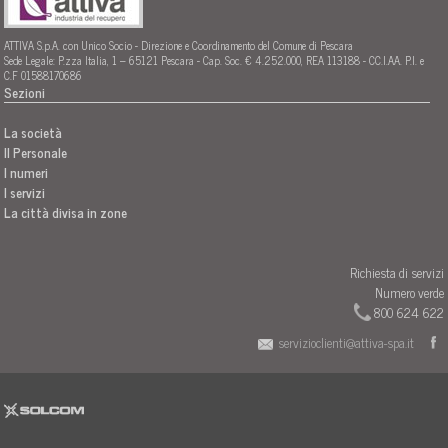
ATTIVA S.p.A. con Unico Socio - Direzione e Coordinamento del Comune di Pescara
Sede Legale: P.zza Italia, 1 – 65121 Pescara - Cap. Soc. € 4.252.000, REA 113188 - CC.I.AA. P.I. e
C.F 01588170686
Sezioni
La società
Il Personale
I numeri
I servizi
La città divisa in zone
Richiesta di servizi
Numero verde
800 624 622
servizioclienti@attiva-spa.it