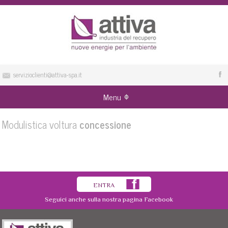
servizioclienti@attiva-spa.it
Menu
Modulistica voltura
concessione
.
ENTRA
Seguici anche sulla nostra pagina Facebook